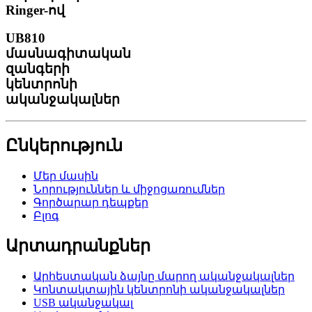
Ringer-ով
UB810
մասնագիտական
զանգերի
կենտրոնի
ականջակալներ
Ընկերություն
Մեր մասին
Նորություններ և միջոցառումներ
Գործարար դեպքեր
Բլոգ
Արտադրանքներ
Արհեստական ​​ձայնը մարող ականջակալներ
Կոնտակտային կենտրոնի ականջակալներ
USB ականջակալ