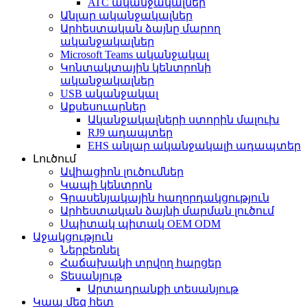
ATC ականջակալներ
Անլար ականջակալներ
Արհեստական ​​ձայնը մարող
ականջակալներ
Microsoft Teams ականջակալ
Կոնտակտային կենտրոնի
ականջակալներ
USB ականջակալ
Աքսեսուարներ
Ականջակալների ստորին մալուխ
RJ9 ադապտեր
EHS անլար ականջակալի ադապտեր
Լուծում
Ավիացիոն լուծումներ
Կապի կենտրոն
Գրասենյակային հաղորդակցություն
Արհեստական ​​ձայնի մարման լուծում
Սպիտակ պիտակ OEM ODM
Աջակցություն
Ներբեռնել
Հաճախակի տրվող հարցեր
Տեսանյութ
Արտադրանքի տեսանյութ
Կապ մեզ հետ