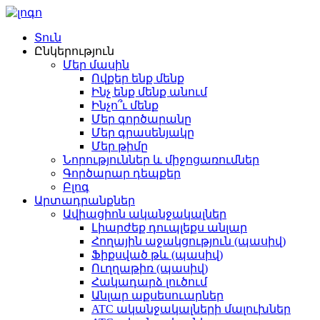
Տուն
Ընկերություն
Մեր մասին
Ովքեր ենք մենք
Ինչ ենք մենք անում
Ինչո՞ւ մենք
Մեր գործարանը
Մեր գրասենյակը
Մեր թիմը
Նորություններ և միջոցառումներ
Գործարար դեպքեր
Բլոգ
Արտադրանքներ
Ավիացիոն ականջակալներ
Լիարժեք դուպլեքս անլար
Հողային աջակցություն (պասիվ)
Ֆիքսված թև (պասիվ)
Ուղղաթիռ (պասիվ)
Հակադարձ լուծում
Անլար աքսեսուարներ
ATC ականջակալների մալուխներ